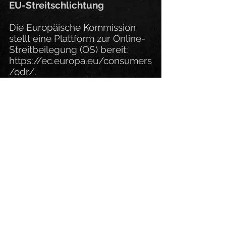
EU-Streitschlichtung
Die Europäische Kommission
stellt eine Plattform zur Online-
Streitbeilegung (OS) bereit:
https://ec.europa.eu/consumers
/odr/.
Unsere E-Mail-Adresse finden
Sie oben im Impressum.
Verbraucherstreitbeilegung/U
niversalschlichtungsstelle
Wir sind nicht bereit oder
verpflichtet, an
Streitbeilegungsverfahren vor
einer
Verbraucherschlichtungsstelle
teilzunehmen.
Folge mir: